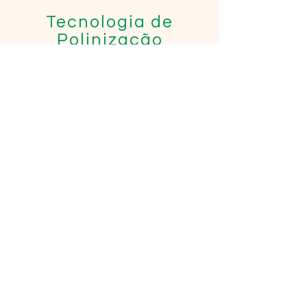
Tecnologia de
Polinização
Suplementar
disponível para:
Pinus
Oliveira
Maçã
Kiwi