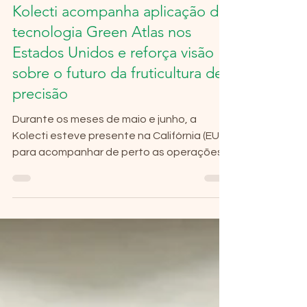
Kolecti acompanha aplicação da
tecnologia Green Atlas nos
Estados Unidos e reforça visão
sobre o futuro da fruticultura de
precisão
Durante os meses de maio e junho, a
Kolecti esteve presente na Califórnia (EUA)
para acompanhar de perto as operações
conduzidas pela Dropcopter com a
plataforma Cartographer, da Green Atlas.
A visita aconteceu a convite de Matt
Koball, CEO da Dropcopter, e teve como
objetivo fortalecer a parceria entre as
empresas, acompanhar a aplicação da