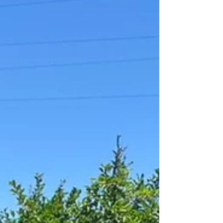
inovação e ao empreendedorismo
tecnológico de Santa Catarina.
Reconhecida por conectar empresas,
startups, universidades e instituições de
pesquisa, a ACATE atua no fortalecimento
do ecossistema de tecnologia do estado,
impulsionando o desenvolvimento de
soluçõ