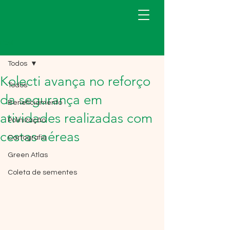
Post
Todos
Kolecti avança no reforço
Todos
da segurança em
Beneficiamento
atividades realizadas com
Polinização
cestas aéreas
Cartografia
Green Atlas
Coleta de sementes