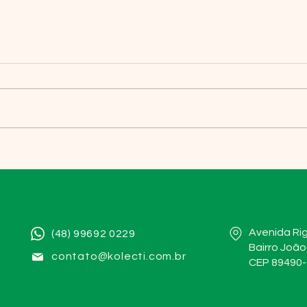
Já pensou em conseguir
visualizar o grau de
maturação dos frutos em seu
pomar?
Avenida Rig
(48) 99692 0229
Bairro João 
contato@kolecti.com.br
CEP 89490-0