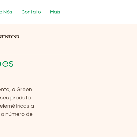
e Nós
Contato
Mais
sementes
ões
nto, a Green 
 seu produto 
elemétricos a 
r o número de 